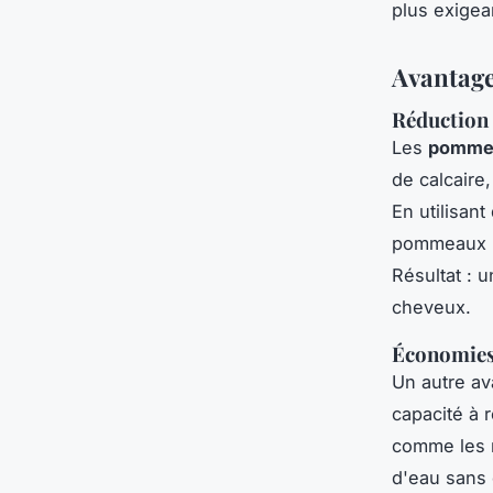
plus exigea
Avantage
Réduction 
Les
pommea
de calcaire
En utilisan
pommeaux ne
Résultat : 
cheveux.
Économies
Un autre av
capacité à 
comme les 
d'eau sans 