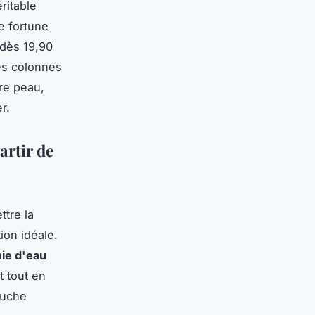
ritable
e fortune
dès 19,90
des colonnes
re peau,
r.
artir de
tre la
ion idéale.
ie d'eau
t tout en
ouche