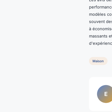
performance
modèles co
souvent des 
à économise
massants et 
d'expérienc
Maison
E