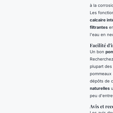
à la corros
Les fonction
calcaire in
filtrantes
en
l'eau en neu
Facilité d'
Un bon
pom
Recherchez 
plupart des
pommeaux av
dépôts de c
naturelles
u
peu d'entre
Avis et re
Les avis de