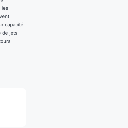
 les
vent
ur capacité
 de jets
etours