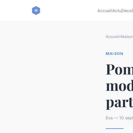
Accueil
Actu
Déco
Accueil
›
Maiso
MAISON
Pom
modè
part
Eva — 10 sep