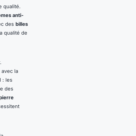
 qualité.
èmes anti-
ec des
billes
 qualité de
.
 avec la
 : les
le des
pierre
essitent
la