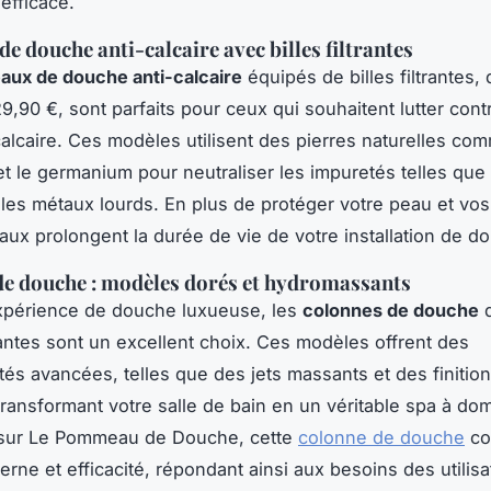
efficace.
 douche anti-calcaire avec billes filtrantes
ux de douche anti-calcaire
équipés de billes filtrantes,
29,90 €, sont parfaits pour ceux qui souhaitent lutter cont
alcaire. Ces modèles utilisent des pierres naturelles com
et le germanium pour neutraliser les impuretés telles que l
t les métaux lourds. En plus de protéger votre peau et vo
x prolongent la durée de vie de votre installation de d
e douche : modèles dorés et hydromassants
xpérience de douche luxueuse, les
colonnes de douche
d
tes sont un excellent choix. Ces modèles offrent des
ités avancées, telles que des jets massants et des finitio
transformant votre salle de bain en un véritable spa à dom
 sur Le Pommeau de Douche, cette
colonne de douche
co
rne et efficacité, répondant ainsi aux besoins des utilisa