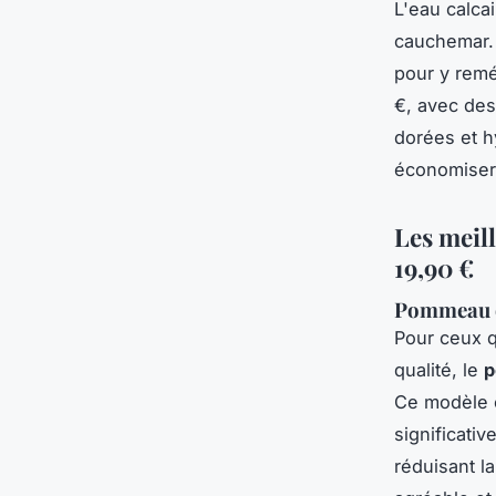
L'eau calca
cauchemar.
pour y rem
€, avec des
dorées et h
économiser 
Les meil
19,90 €
Pommeau de
Pour ceux 
qualité, le
p
Ce modèle 
significativ
réduisant l