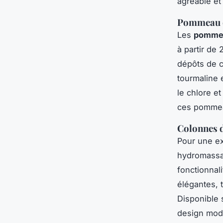
agréable et 
Pommeau de
Les
pommea
à partir de 
dépôts de c
tourmaline 
le chlore e
ces pommeau
Colonnes d
Pour une e
hydromassan
fonctionnal
élégantes, 
Disponible
design mode