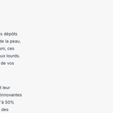
es dépôts
de la peau.
ium, ces
aux lourds.
t de vos
 leur
 innovantes
u'à 50%
r des