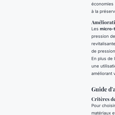
économies s
à la préser
Améliorati
Les
micro-
pression de
revitalisan
de pression 
En plus de 
une utilisa
améliorant 
Guide d'
Critères de
Pour choisir
matériaux e