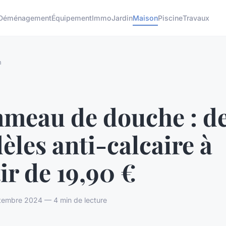
Déménagement
Équipement
Immo
Jardin
Maison
Piscine
Travaux
n
meau de douche : d
les anti-calcaire à
ir de 19,90 €
tembre 2024 — 4 min de lecture