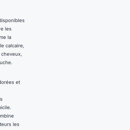
 disponibles
re les
me la
e calcaire,
s cheveux,
ouche.
orées et
ns
icile.
mbine
teurs les