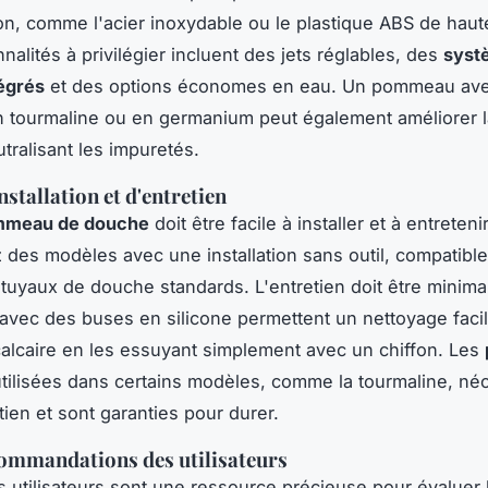
ion, comme l'acier inoxydable ou le plastique ABS de haute
nalités à privilégier incluent des jets réglables, des
syst
tégrés
et des options économes en eau. Un pommeau av
 tourmaline ou en germanium peut également améliorer la
tralisant les impuretés.
installation et d'entretien
meau de douche
doit être facile à installer et à entretenir
des modèles avec une installation sans outil, compatible
 tuyaux de douche standards. L'entretien doit être minimal
ec des buses en silicone permettent un nettoyage faci
alcaire en les essuyant simplement avec un chiffon. Les
tilisées dans certains modèles, comme la tourmaline, néc
tien et sont garanties pour durer.
commandations des utilisateurs
s utilisateurs sont une ressource précieuse pour évaluer 