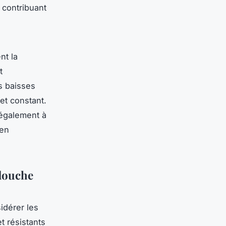
 contribuant
t la
t
s baisses
 et constant.
 également à
 en
 douche
sidérer les
t résistants