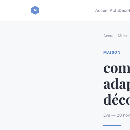
Accueil
Actu
Déco
Accueil
›
Maiso
MAISON
com
adap
déc
Eva — 20 nov