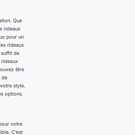
ation. Que
es rideaux
aux pour un
des rideaux
 suffit de
 rideaux
pouvez être
t de
votre style.
es options.
pour votre
ble. C’est