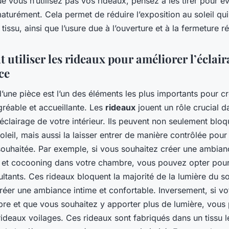
ue vous n’utilisez pas vos rideaux, pensez à les tirer pour évi
aturément. Cela permet de réduire l’exposition au soleil qui
 tissu, ainsi que l’usure due à l’ouverture et à la fermeture r
utiliser les rideaux pour améliorer l’éclair
ce
d’une pièce est l’un des éléments les plus importants pour c
réable et accueillante. Les
rideaux
jouent un rôle crucial d
’éclairage de votre intérieur. Ils peuvent non seulement bloq
oleil, mais aussi la laisser entrer de manière contrôlée pour
souhaitée. Par exemple, si vous souhaitez créer une ambian
 et cocooning dans votre chambre, vous pouvez opter pou
ltants. Ces rideaux bloquent la majorité de la lumière du sol
éer une ambiance intime et confortable. Inversement, si vo
re et que vous souhaitez y apporter plus de lumière, vous
rideaux voilages. Ces rideaux sont fabriqués dans un tissu l