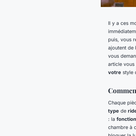
Il y a ces 
immédiatemen
puis, vous 
ajoutent de l
vous demande
article vous
votre
style
Comment 
Chaque pièce
type
de
rid
: la
fonctio
chambre à c
bloquer la l