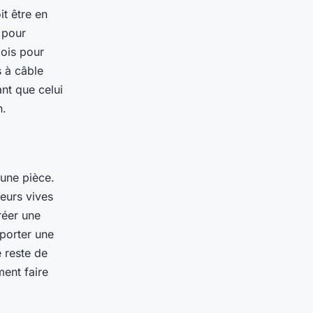
it être en
 pour
bois pour
s à câble
ant que celui
n.
une pièce.
leurs vives
réer une
porter une
e reste de
ment faire