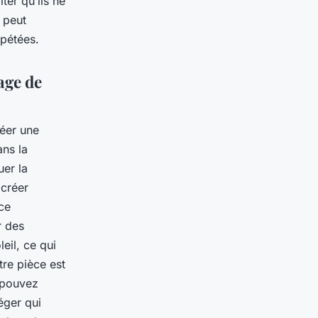
ter qu’ils ne
 peut
épétées.
age de
réer une
ans la
uer la
 créer
ce
r des
eil, ce qui
tre pièce est
 pouvez
éger qui