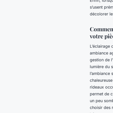
Enfin, lorsq
s’usent prém
décolorer le
Comment 
votre piè
L’éclairage 
ambiance ag
gestion de l
lumière du s
l’ambiance 
chaleureuse
rideaux occu
permet de cr
un peu somb
choisir des 