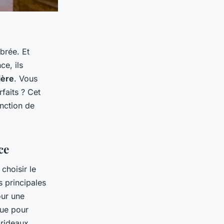
brée. Et
e, ils
ière
. Vous
faits ? Cet
onction de
ce
choisir le
s principales
our une
que pour
 rideaux