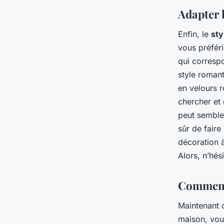
Adapter l
Enfin, le
sty
vous préféri
qui corresp
style romant
en velours r
chercher et 
peut semble
sûr de faire
décoration à
Alors, n’hés
Comment 
Maintenant 
maison, vou