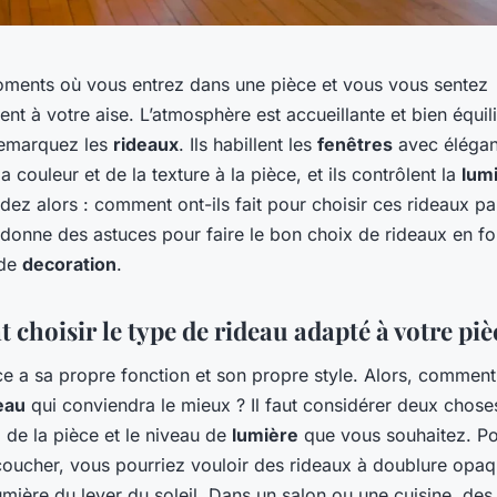
moments où vous entrez dans une pièce et vous vous sentez
t à votre aise. L’atmosphère est accueillante et bien équili
remarquez les
rideaux
. Ils habillent les
fenêtres
avec éléganc
a couleur et de la texture à la pièce, et ils contrôlent la
lum
z alors : comment ont-ils fait pour choisir ces rideaux par
 donne des astuces pour faire le bon choix de rideaux en f
 de
decoration
.
choisir le type de rideau adapté à votre piè
 a sa propre fonction et son propre style. Alors, comment 
eau
qui conviendra le mieux ? Il faut considérer deux chose
n
de la pièce et le niveau de
lumière
que vous souhaitez. P
oucher, vous pourriez vouloir des rideaux à doublure opa
umière du lever du soleil. Dans un salon ou une cuisine, des