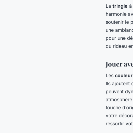
La
tringle
à 
harmonie ave
soutenir le 
une ambiance
pour une déc
du rideau en
Jouer ave
Les
couleur
Ils ajoutent
peuvent dyn
atmosphère 
touche d’ori
votre décora
ressortir vo