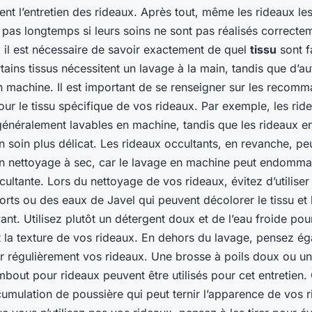
vient l’entretien des rideaux. Après tout, même les rideaux l
 pas longtemps si leurs soins ne sont pas réalisés correcte
il est nécessaire de savoir exactement de quel
tissu
sont f
tains tissus nécessitent un lavage à la main, tandis que d’a
n machine. Il est important de se renseigner sur les recom
ur le tissu spécifique de vos rideaux. Par exemple, les rid
généralement lavables en machine, tandis que les rideaux e
n soin plus délicat. Les rideaux occultants, en revanche, pe
un nettoyage à sec, car le lavage en machine peut endomma
ultante. Lors du nettoyage de vos rideaux, évitez d’utiliser
orts ou des eaux de Javel qui peuvent décolorer le tissu et 
ant. Utilisez plutôt un détergent doux et de l’eau froide pou
t la texture de vos rideaux. En dehors du lavage, pensez é
r régulièrement vos rideaux. Une brosse à poils doux ou un
bout pour rideaux peuvent être utilisés pour cet entretien.
ccumulation de poussière qui peut ternir l’apparence de vos 