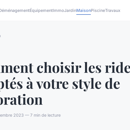
Déménagement
Équipement
Immo
Jardin
Maison
Piscine
Travaux
n
ment choisir les rid
tés à votre style de
oration
embre 2023 — 7 min de lecture