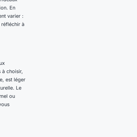
ion. En
nt varier :
 réfléchir à
aux
 à choisir,
e, est léger
urelle. Le
rmel ou
 vous