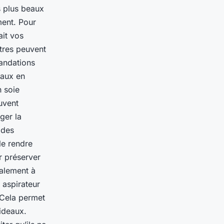
es plus beaux
ment. Pour
ait vos
utres peuvent
mandations
eaux en
n soie
uvent
ger la
 des
le rendre
r préserver
galement à
 aspirateur
 Cela permet
rideaux.