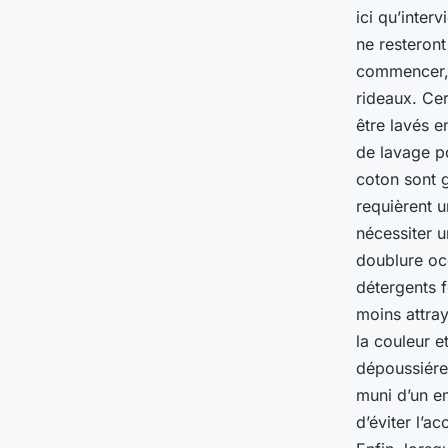
ici qu’inter
ne resteront
commencer, 
rideaux. Cer
être lavés e
de lavage po
coton sont 
requièrent u
nécessiter 
doublure occ
détergents f
moins attray
la couleur e
dépoussiére
muni d’un em
d’éviter l’a