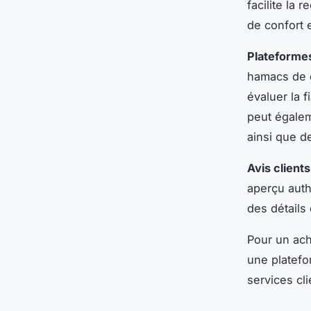
facilite la
de confort 
Plateformes
hamacs de q
évaluer la f
peut égalem
ainsi que d
Avis clients
aperçu auth
des détails
Pour un ach
une platefo
services cl