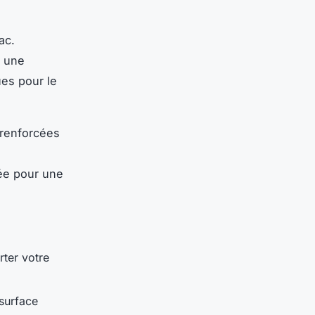
ac.
r une
ues pour le
 renforcées
ée pour une
ter votre
surface