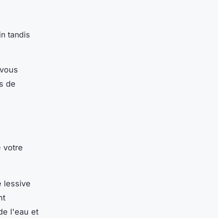
n tandis
 vous
ts de
 votre
 lessive
nt
de l'eau et