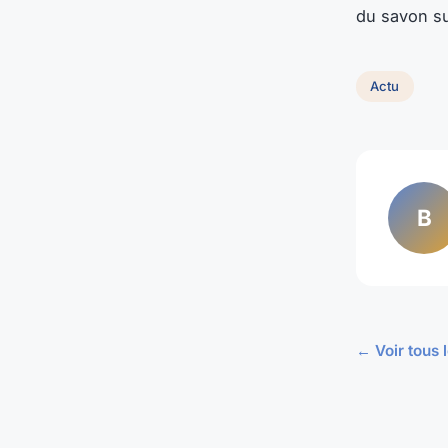
du savon su
Actu
B
← Voir tous l