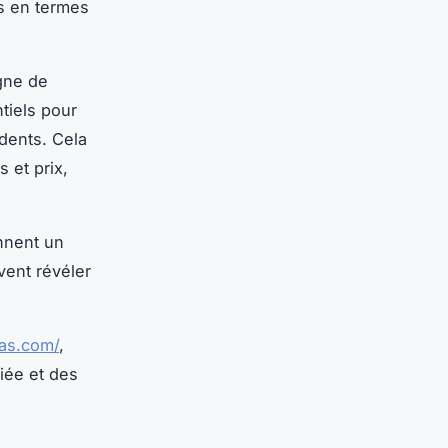
s en termes
igne de
tiels pour
édents. Cela
 et prix,
nnent un
vent révéler
cas.com/
,
iée et des