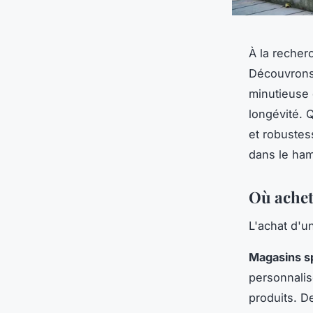
À la recherc
Découvrons 
minutieuse 
longévité. Q
et robustes
dans le ham
Où achet
L'achat d'un
Magasins sp
personnalis
produits. D