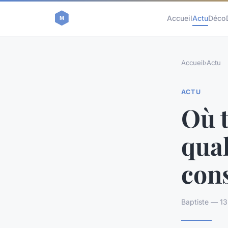
Accueil
Actu
Déco
Accueil
›
Actu
ACTU
Où 
qual
cons
Baptiste — 13