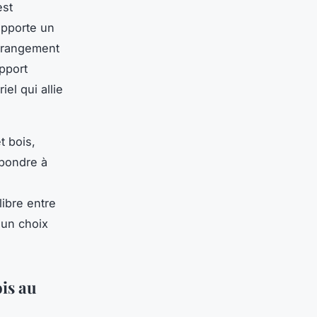
est
upporte un
e rangement
apport
iel qui allie
t bois,
épondre à
libre entre
s un choix
ois au