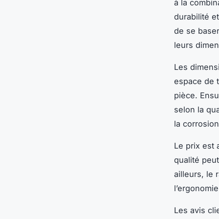
à la combin
durabilité e
de se baser
leurs dimen
Les dimensio
espace de t
pièce. Ensui
selon la qua
la corrosio
Le prix est
qualité peut
ailleurs, l
l’ergonomie 
Les avis cli