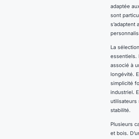
adaptée aux
sont particu
s’adaptent 
personnalis
La sélectio
essentiels. 
associé à u
longévité. E
simplicité f
industriel. 
utilisateur
stabilité.
Plusieurs c
et bois. D’u