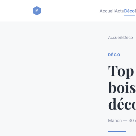
Accueil
Actu
Déco
Accueil
›
Déco
DÉCO
Top 
bois
déc
Manon — 30 s