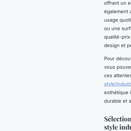
offrant un 
également u
usage quoti
ou une surf
qualité-prix
design et p
Pour découvr
vous pouvez
ces attent
style/indust
esthétique i
durable et 
Sélection
style ind