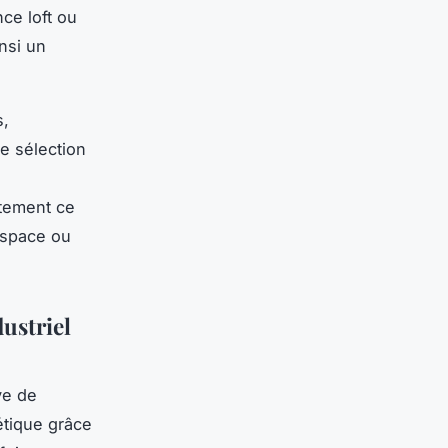
ce loft ou
insi un
s,
e sélection
itement ce
 espace ou
ustriel
ve de
étique grâce