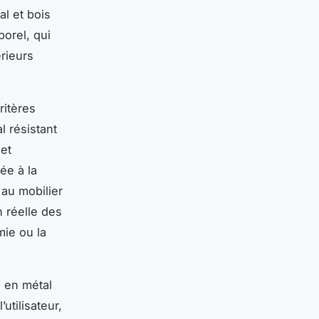
l et bois
porel, qui
rieurs
ritères
l résistant
 et
ée à la
 au mobilier
n réelle des
mie ou la
l en métal
utilisateur,