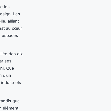
e les
design. Les
le, alliant
 est au cœur
ux espaces
illée des dix
ar ses
ini. Que
n d’un
industriels
 tandis que
un élément