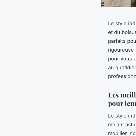
Le style ind
et du bois.
parfaits po
rigoureuse p
pour vous of
au quotidi
profession
Les meill
pour leur
Le style in
mêlant astu
mobilier ind