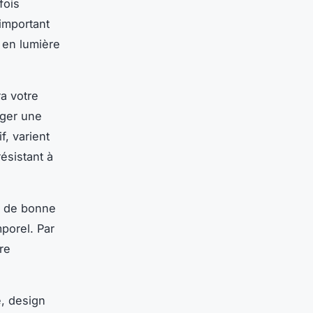
fois
 important
 en lumière
ra votre
rger une
f, varient
résistant à
is de bonne
mporel. Par
re
é, design