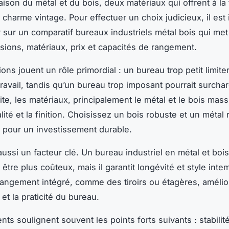
aison du métal et du bois, deux matériaux qui offrent à la 
t charme vintage. Pour effectuer un choix judicieux, il est
 sur un comparatif bureaux industriels métal bois qui met
sions, matériaux, prix et capacités de rangement.
ns jouent un rôle primordial : un bureau trop petit limite
ravail, tandis qu’un bureau trop imposant pourrait surcha
te, les matériaux, principalement le métal et le bois massi
lité et la finition. Choisissez un bois robuste et un métal 
n pour un investissement durable.
 aussi un facteur clé. Un bureau industriel en métal et bo
 être plus coûteux, mais il garantit longévité et style inte
e rangement intégré, comme des tiroirs ou étagères, amélio
et la praticité du bureau.
ents soulignent souvent les points forts suivants : stabilit