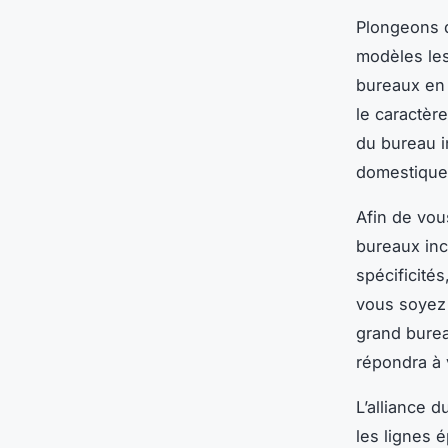
Plongeons d
modèles les
bureaux en m
le caractèr
du bureau i
domestique
Afin de vous
bureaux in
spécificité
vous soyez 
grand burea
répondra à 
L’alliance 
les lignes 