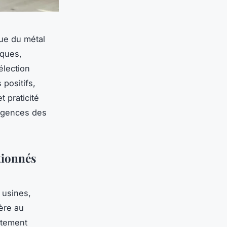
ique du métal
iques,
élection
 positifs,
t praticité
igences des
tionnés
 usines,
fère au
aitement