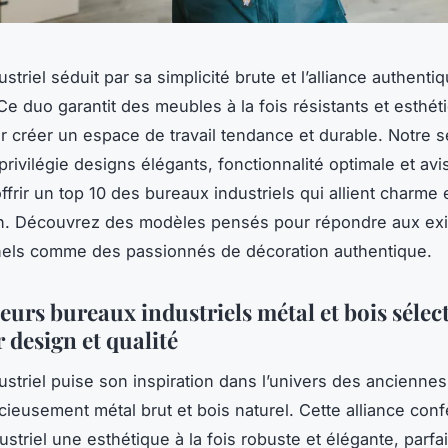
ustriel séduit par sa simplicité brute et l’alliance authent
 Ce duo garantit des meubles à la fois résistants et esthét
ur créer un espace de travail tendance et durable. Notre s
rivilégie designs élégants, fonctionnalité optimale et avis
frir un top 10 des bureaux industriels qui allient charme e
en. Découvrez des modèles pensés pour répondre aux ex
nels comme des passionnés de décoration authentique.
eurs bureaux industriels métal et bois sélec
 design et qualité
dustriel puise son inspiration dans l’univers des anciennes
cieusement métal brut et bois naturel. Cette alliance con
ustriel une esthétique à la fois robuste et élégante, parf