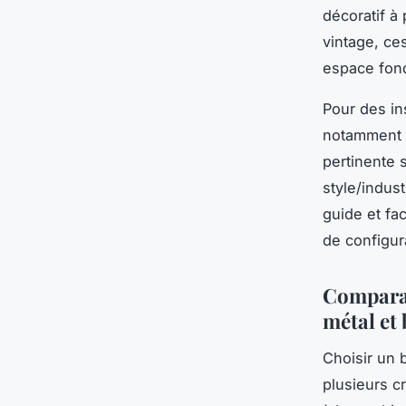
décoratif à
vintage, ces
espace fonc
Pour des in
notamment c
pertinente 
style/indus
guide et fac
de configur
Comparai
métal et 
Choisir un 
plusieurs c