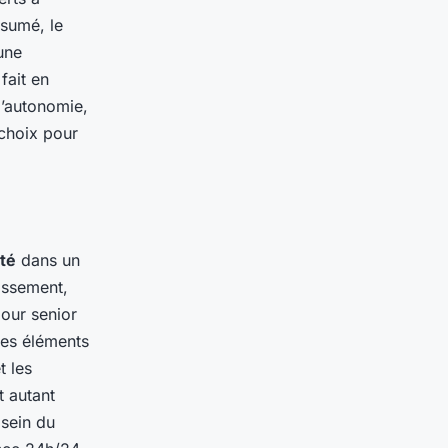
ésumé, le
une
fait en
d’autonomie,
 choix pour
té
dans un
lissement,
our senior
Des éléments
t les
t autant
sein du