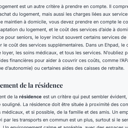
ogement est un autre critère à prendre en compte. Il compr
’achat du logement, mais aussi les charges liées aux service
 le maintien à domicile, vous devez prendre en compte le c
aptation du logement, et le coût des services d’aide à domi
e pour seniors, le loyer inclut souvent certains services de
ter le coût des services supplémentaires. Dans un Ehpad, le 
loyer, les soins médicaux, et tous les services. N’oubliez p
ides financières pour aider à couvrir ces coûts, comme l’AP
e d’autonomie) ou certaines aides des caisses de retraite.
ement de la résidence
ent de la
résidence
est un critère qui peut sembler évident,
e souligné. La résidence doit être située à proximité des c
 médicaux, et si possible, de la famille et des amis. Un e
i par les transports en commun est un plus, surtout si le se
s. Un environnement calme et agréable, avec des espaces v