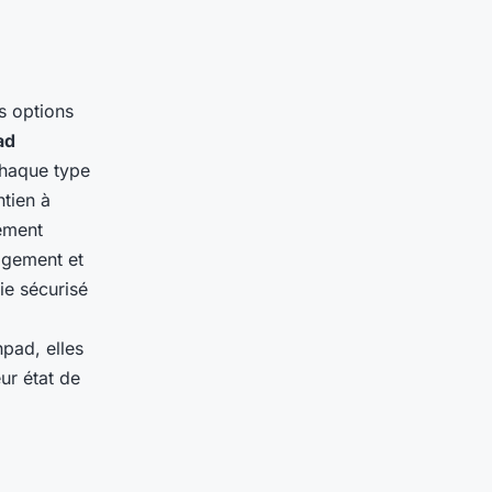
rs options
ad
Chaque type
tien à
nement
ogement et
ie sécurisé
pad, elles
ur état de