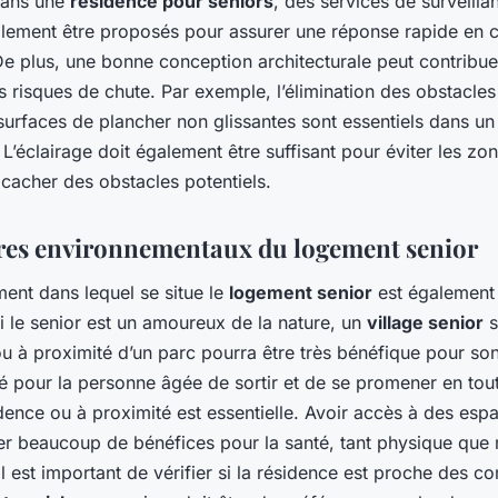
Dans une
résidence pour seniors
, des services de surveill
lement être proposés pour assurer une réponse rapide en 
De plus, une bonne conception architecturale peut contribue
s risques de chute. Par exemple, l’élimination des obstacles e
surfaces de plancher non glissantes sont essentiels dans u
 L’éclairage doit également être suffisant pour éviter les z
cacher des obstacles potentiels.
ères environnementaux du logement senior
ent dans lequel se situe le
logement senior
est également 
i le senior est un amoureux de la nature, un
village senior
s
 à proximité d’un parc pourra être très bénéfique pour son
té pour la personne âgée de sortir et de se promener en tout
dence ou à proximité est essentielle. Avoir accès à des esp
er beaucoup de bénéfices pour la santé, tant physique que 
l est important de vérifier si la résidence est proche des 