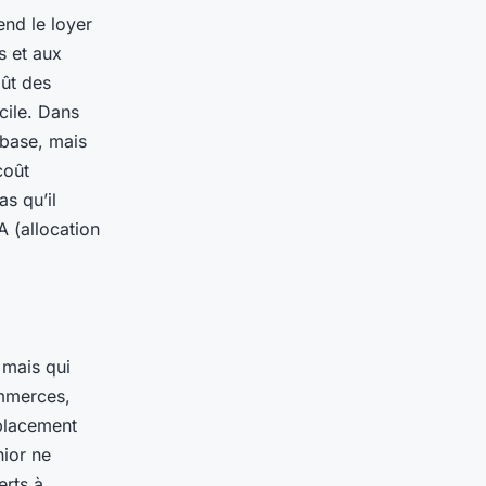
end le loyer
s et aux
oût des
cile. Dans
 base, mais
coût
as qu’il
A (allocation
 mais qui
ommerces,
mplacement
nior ne
erts à