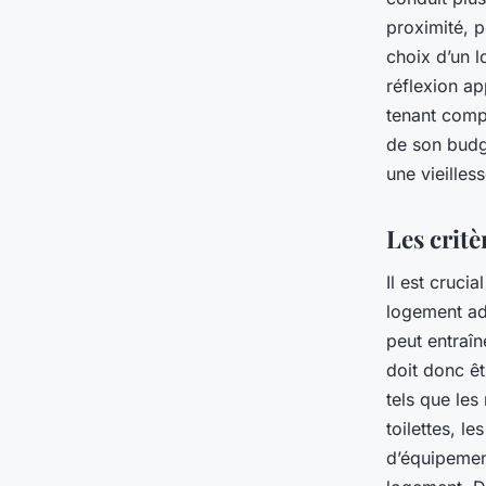
proximité, p
choix d’un 
réflexion ap
tenant comp
de son budge
une vieilles
Les crit
Il est cruci
logement ad
peut entraî
doit donc ê
tels que les
toilettes, l
d’équipement