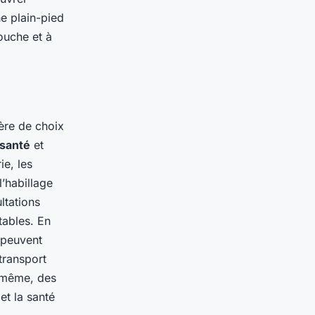
he plain-pied
ouche et à
ère de choix
santé
et
ie, les
l’habillage
ltations
tables. En
 peuvent
transport
 même, des
et la santé