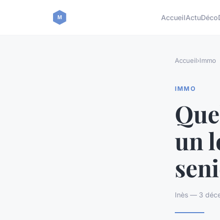
Accueil
Actu
Déco
Accueil
›
Immo
IMMO
Quel
un 
seni
Inès — 3 déc