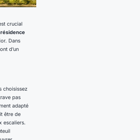
 est crucial
e
résidence
ior. Dans
font d’un
s choisissez
trave pas
gement adapté
it être de
 escaliers.
teuil
euvrer