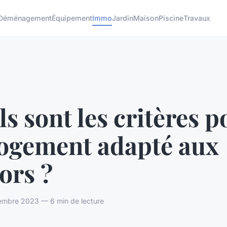
Déménagement
Équipement
Immo
Jardin
Maison
Piscine
Travaux
s sont les critères p
logement adapté aux
ors ?
embre 2023 — 6 min de lecture