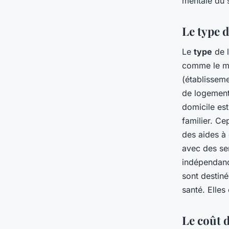
mentale du s
Le type 
Le
type
de l
comme le m
(établissem
de logement
domicile est
familier. Ce
des aides à 
avec des se
indépendanc
sont destiné
santé. Elles
Le coût 