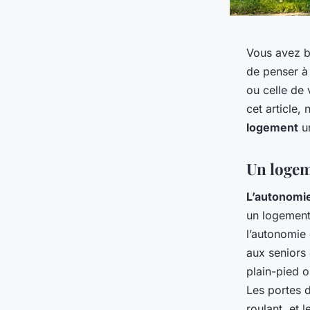
Vous avez b
de penser à 
ou celle de 
cet article,
logement
un
Un logem
L’autonomi
un logement
l’autonomie 
aux seniors 
plain-pied o
Les portes d
roulant, et