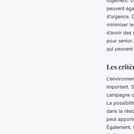
logement. 
peuvent éga
d’urgence. 
minimiser le
d’avoir des 
pour senior.
qui peuvent 
Les crit
L’environnem
important. S
campagne ou
La possibili
dans la rési
peut apport
Également, i