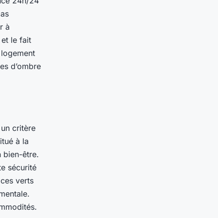
ance 24h/24
cas
r à
t le fait
n logement
ones d’ombre
un critère
itué à la
 bien-être.
e sécurité
aces verts
mentale.
commodités.