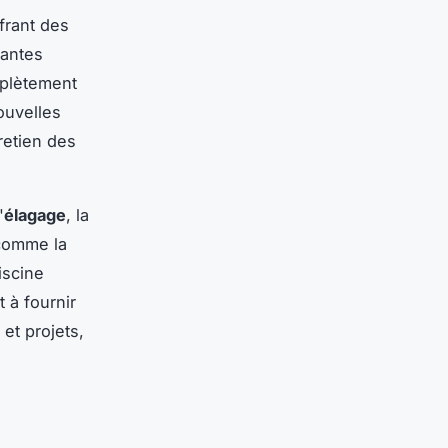
frant des
vantes
mplètement
ouvelles
retien des
'
élagage
, la
 comme la
iscine
 à fournir
 et projets,