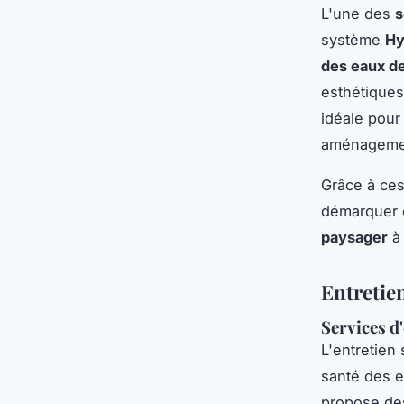
L'une des
s
système
Hy
des eaux de
esthétiques
idéale pour
aménagemen
Grâce à ces
démarquer e
paysager
à 
Entretie
Services d
L'entretien 
santé des e
propose des