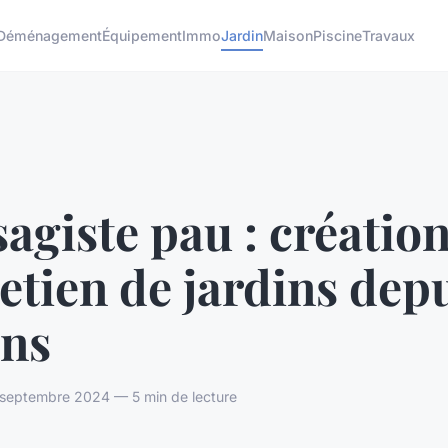
Déménagement
Équipement
Immo
Jardin
Maison
Piscine
Travaux
agiste pau : création
etien de jardins dep
ans
septembre 2024 — 5 min de lecture