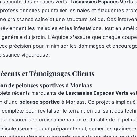
la sécurité des espaces verts.
Lascassies Espaces Verts
u
rofessionnelles pour tailler les haies et élaguer les arbr
une croissance saine et une structure solide. Ces interven
réviennent les maladies et les infestations, tout en améli
e générale du jardin. L'équipe s'assure que chaque coupe
vec précision pour minimiser les dommages et encourag
oissance vigoureuse.
Récents et Témoignages Clients
on de pelouses sportives à Morlaas
ojets récents marquants de
Lascassies Espaces Verts
est
on d'une
pelouse sportive
à Morlaas. Ce projet a impliqué
 complète pour revitaliser le terrain, en utilisant des tec
ur assurer une croissance rapide et durable de la pelou
 méticuleusement pour préparer le sol, semer les graines e