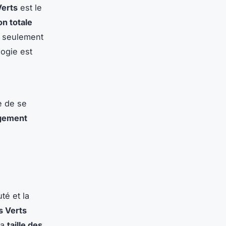
Verts
est le
ion totale
n seulement
ogie est
e de se
gement
té et la
s Verts
la
taille des