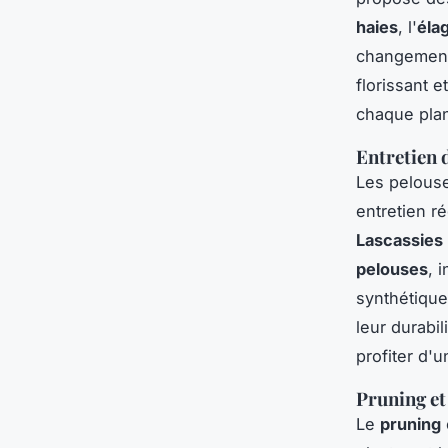
haies
, l'
éla
changements
florissant 
chaque plan
Entretien 
Les pelouse
entretien r
Lascassies
pelouses
, 
synthétique
leur durabi
profiter d'
Pruning et
Le
pruning
e