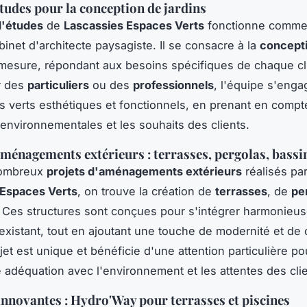
tudes pour la conception de jardins
d'études
de
Lascassies Espaces Verts
fonctionne comme
binet d'architecte paysagiste. Il se consacre à la
concept
mesure, répondant aux besoins spécifiques de chaque cl
r des
particuliers
ou des
professionnels
, l'équipe s'enga
 verts esthétiques et fonctionnels, en prenant en compt
 environnementales et les souhaits des clients.
aménagements extérieurs : terrasses, pergolas, bassi
nombreux
projets d'aménagements extérieurs
réalisés pa
 Espaces Verts
, on trouve la création de
terrasses
, de
pe
. Ces structures sont conçues pour s'intégrer harmonieu
existant, tout en ajoutant une touche de modernité et de 
et est unique et bénéficie d'une attention particulière po
e adéquation avec l'environnement et les attentes des clie
innovantes : Hydro'Way pour terrasses et piscines