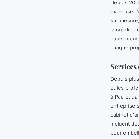
Depuis 20 a
expertise. 
sur mesure,
la création
haies, nous
chaque proj
Services
Depuis plu
et les prof
à Pau et da
entreprise 
cabinet d'a
incluent d
pour embell