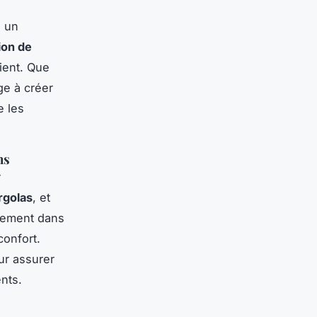
 un
ion de
ient. Que
ge à créer
e les
ns
r
rgolas
, et
sement dans
confort.
ur assurer
nts.