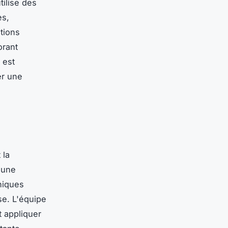
tilise des
es,
tions
orant
 est
er une
 la
 une
hniques
se. L'équipe
t appliquer