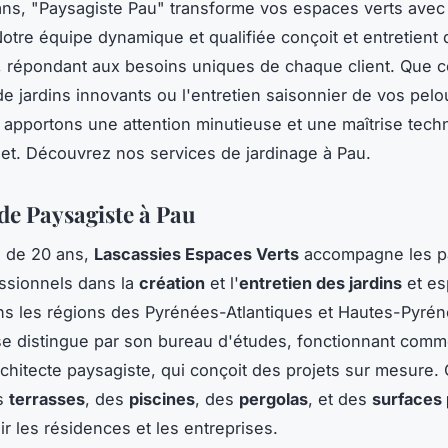
ns, "Paysagiste Pau" transforme vos espaces verts avec
Notre équipe dynamique et qualifiée conçoit et entretient 
 répondant aux besoins uniques de chaque client. Que c
 de jardins innovants ou l'entretien saisonnier de vos pelo
 apportons une attention minutieuse et une maîtrise tech
et. Découvrez nos services de jardinage à Pau.
 de Paysagiste à Pau
s de 20 ans,
Lascassies Espaces Verts
accompagne les pa
essionnels dans la
création
et l'
entretien des jardins
et es
ns les régions des Pyrénées-Atlantiques et Hautes-Pyrén
se distingue par son bureau d'études, fonctionnant com
rchitecte paysagiste, qui conçoit des projets sur mesure. 
es
terrasses
, des
piscines
, des
pergolas
, et des
surfaces
ir les résidences et les entreprises.