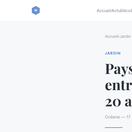
Accueil
Actu
Déco
Accueil
›
Jardin
JARDIN
Pays
entr
20 
Océane — 17 