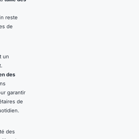
in reste
ues de
t un
t.
ien des
ons
ur garantir
étaires de
uotidien.
nté des