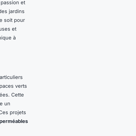
 passion et
des jardins
e soit pour
uses et
nique à
rticuliers
paces verts
ées. Cette
me un
Ces projets
 perméables