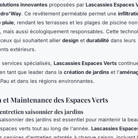
olutions innovantes
proposées par
Lascassies Espaces 
dro'Way
. Ce revêtement perméable permet une
infiltrat
 pluie
, rendant les terrasses et les plages de piscine no
, mais aussi écologiquement responsables. Cette technol
 ceux qui souhaitent allier
design
et
durabilité
dans leurs
ts extérieurs.
 services spécialisés,
Lascassies Espaces Verts
continu
n tant que leader dans la
création de jardins
et l'
aména
Pau et dans les régions environnantes.
n et Maintenance des Espaces Verts
'entretien saisonnier des jardins
saisonnier des jardins est essentiel pour maintenir la beau
spaces verts tout au long de l'année.
Lascassies Espace
 services d'entretien adaptés à chaque saison, incluant 