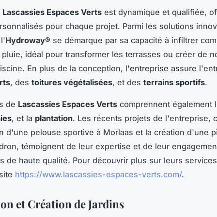
e
Lascassies Espaces Verts
est dynamique et qualifiée, of
rsonnalisés pour chaque projet. Parmi les solutions inno
l'
Hydroway®
se démarque par sa capacité à infiltrer co
 pluie, idéal pour transformer les terrasses ou créer de n
iscine. En plus de la conception, l'entreprise assure l'ent
rts
, des
toitures végétalisées
, et des
terrains sportifs
.
es de
Lascassies Espaces Verts
comprennent également l
aies
, et la
plantation
. Les récents projets de l'entreprise,
n d'une pelouse sportive à Morlaas et la création d'une p
Idron, témoignent de leur expertise et de leur engagement
s de haute qualité. Pour découvrir plus sur leurs services
 site
https://www.lascassies-espaces-verts.com/
.
on et Création de Jardins